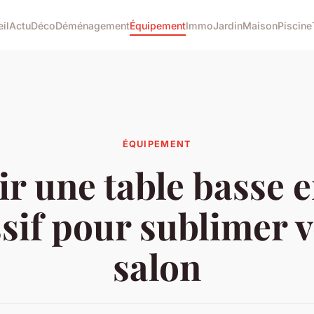
il
Actu
Déco
Déménagement
Équipement
Immo
Jardin
Maison
Piscine
ÉQUIPEMENT
ir une table basse e
sif pour sublimer v
salon