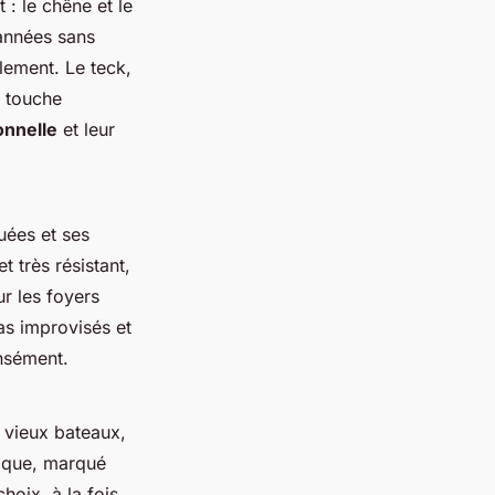
: le chêne et le
 années sans
lement. Le teck,
e touche
onnelle
et leur
uées et ses
t très résistant,
ur les foyers
pas improvisés et
ensément.
e vieux bateaux,
nique, marqué
hoix, à la fois