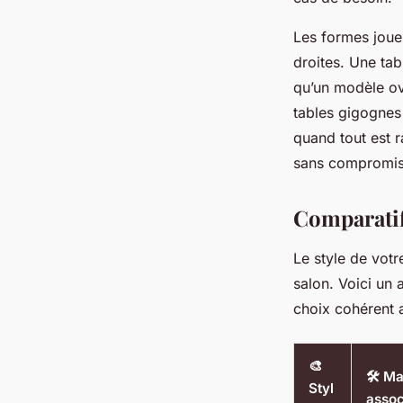
Les formes jouen
droites. Une tab
qu’un modèle ova
tables gigognes 
quand tout est 
sans compromis 
Comparatif 
Le style de votr
salon. Voici un 
choix cohérent 
🎨
🛠️ M
Styl
assoc