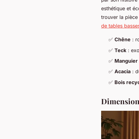
esthétique et éc
trouver la pièc
de tables basse
✅
Chêne
: r
✅
Teck
: exo
✅
Manguier
✅
Acacia
: d
✅
Bois recy
Dimensions 