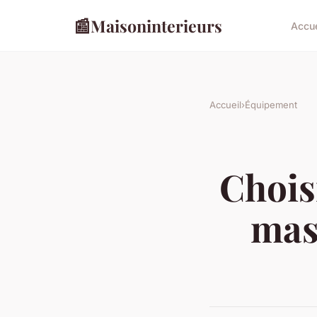
📰
Maisoninterieurs
Accue
Accueil
›
Équipement
Chois
mas