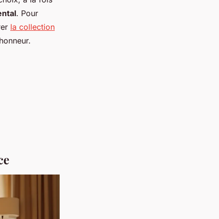
ental
. Pour
rer
la collection
’honneur.
ce