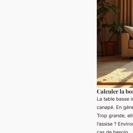
Calculer la bo
La table basse i
canapé. En géné
Trop grande, ell
l’assise ? Envir
cas de besoin.