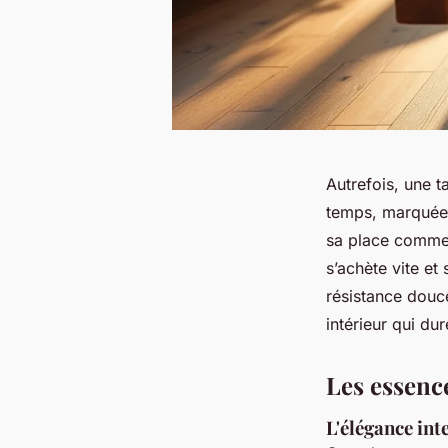
Autrefois, une t
temps, marquée p
sa place comme 
s’achète vite et
résistance douce
intérieur qui dur
Les essenc
L'élégance int