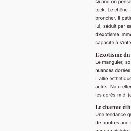
Quand on pens
teck. Le chêne, 
broncher. Il pat
lui, séduit par 
d’exotisme immé
capacité à s’int
L'exotisme du 
Le manguier, so
nuances dorées e
il allie esthétiq
actifs. Naturell
les après-midi j
Le charme éth
Une tendance qui
de poutres anci
par son histoire