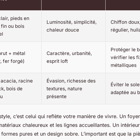
lair, pieds en
Luminosité, simplicité,
Chiffon doux
 fin ou bois
chaleur douce
régulier, hui
el
Protéger le b
brut + métal
Caractère, urbanité,
vérifier les f
, fer forgé)
esprit loft
métalliques
 acacia, racine
Évasion, richesse des
Éviter le sole
ck, bois de
textures, nature
adaptée au b
au
présente
style, c’est celui qui reflète votre manière de vivre. Un foye
 matériaux chaleureux et les lignes accueillantes. Un intérieu
formes pures et un design sobre. L’important est que la piè