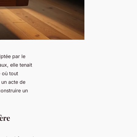
lptée par le
x, elle tenait
 où tout
un acte de
construire un
ère