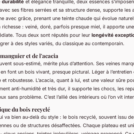
e
durabilité
et élégance tranquille, deux essences s’imposent 
avec ses fibres serrées et sa structure dense, supporte les
ine avec grâce, prenant une teinte chaude qui évolue naturel
sa richesse : veiné, doré, parfois presque miel, il apporte un
diate. Tous deux sont réputés pour leur
longévité excepti
égrer à des styles variés, du classique au contemporain.
manguier et de l'acacia
uvent sous-estimé, mérite plus d’attention. Ses veines marq
n font un bois vivant, presque pictural. Léger à l’entretien e
ue et robustesse. L’acacia, quant à lui, est une valeur sûre po
ement anti-humidité et très dur, il supporte les chocs, les re
eux sans problème. C’est l’allié des intérieurs où l’on vit int
ique du bois recyclé
 va bien au-delà du style : le bois recyclé, souvent issu d
ennes ou de structures désaffectées. Chaque plateau est u
 - clous anciens, teintes irrégulières, veinage prononcé. Ce c