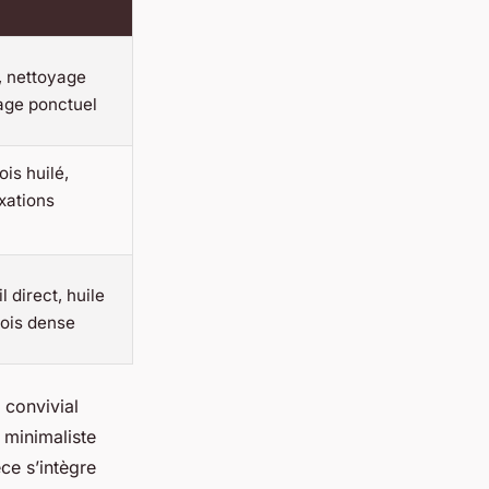
, nettoyage
lage ponctuel
ois huilé,
ixations
il direct, huile
ois dense
r convivial
r minimaliste
ce s’intègre