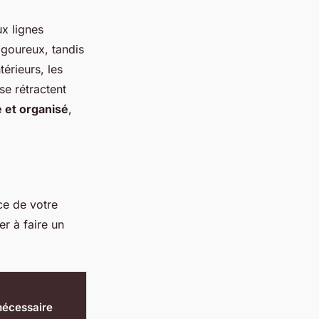
ux lignes
igoureux, tandis
térieurs, les
se rétractent
 et organisé
,
ce de votre
r à faire un
 nécessaire