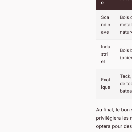
e
Sca
Bois c
ndin
métal
ave
natur
Indu
Bois 
stri
(acier
el
Teck,
Exot
de te
ique
bate
Au final, le bon 
privilégiera les
optera pour des 