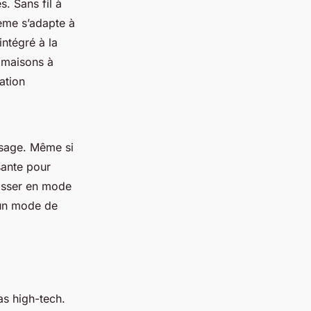
s. Sans fil à
tème s’adapte à
 intégré à la
e maisons à
ation
usage. Même si
sante pour
passer en mode
 un mode de
as high-tech.