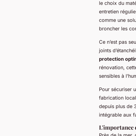
le choix du maté
entretien réguli
comme une soluti
broncher les con
Ce n’est pas se
joints d’étanchéi
protection opti
rénovation, cett
sensibles à l’hu
Pour sécuriser 
fabrication loc
depuis plus de 3
intégrable aux f
L'importance 
Près de la mer, 