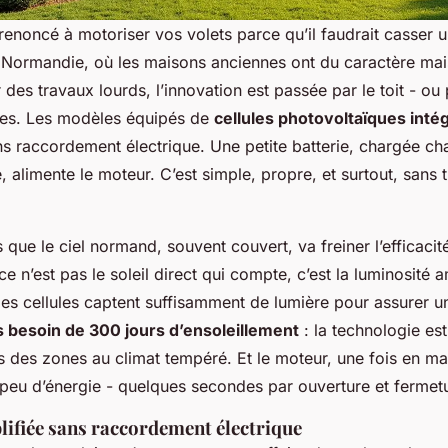
enoncé à motoriser vos volets parce qu’il faudrait casser u
 Normandie, où les maisons anciennes ont du caractère mai
 des travaux lourds, l’innovation est passée par le toit - ou 
es. Les modèles équipés de
cellules photovoltaïques inté
s raccordement électrique. Une petite batterie, chargée cha
e, alimente le moteur. C’est simple, propre, et surtout, sans 
s que le ciel normand, souvent couvert, va freiner l’efficacit
e n’est pas le soleil direct qui compte, c’est la luminosité
les cellules captent suffisamment de lumière pour assurer 
s besoin de 300 jours d’ensoleillement
: la technologie es
s des zones au climat tempéré. Et le moteur, une fois en ma
eu d’énergie - quelques secondes par ouverture et fermet
lifiée sans raccordement électrique