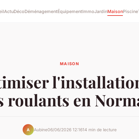
il
Actu
Déco
Déménagement
Équipement
Immo
Jardin
Maison
Piscine
MAISON
imiser l'installatio
ts roulants en Norm
Aubine
06/06/2026 12:16
14 min de lecture
A