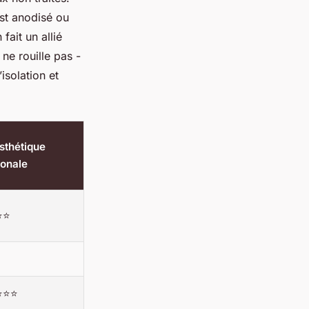
 est anodisé ou
fait un allié
 ne rouille pas -
solation et
Esthétique
ionale
⭐⭐
⭐⭐⭐