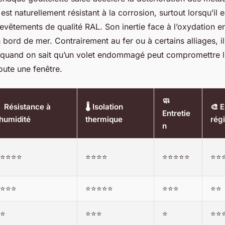
 est naturellement résistant à la corrosion, surtout lorsqu’il
evêtements de qualité RAL. Son inertie face à l’oxydation en 
 bord de mer. Contrairement au fer ou à certains alliages, il
 quand on sait qu’un volet endommagé peut compromettre l’i
toute une fenêtre.
🧼
 Résistance à
🌡️ Isolation
🎨 
Entretie
'humidité
thermique
rég
n
⭐⭐⭐⭐
⭐⭐⭐⭐
⭐⭐⭐⭐⭐
⭐⭐
⭐⭐⭐
⭐⭐⭐⭐⭐
⭐⭐⭐
⭐⭐
⭐
⭐⭐⭐
⭐
⭐⭐