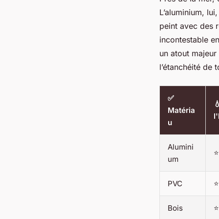
L’aluminium, lui,
peint avec des r
incontestable en
un atout majeur
l’étanchéité de 
✅

Matéria
l
u
Alumini
⭐
um
PVC
⭐
Bois
⭐