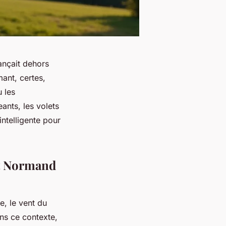
ançait dehors
mant, certes,
 les
ants, les volets
ntelligente pour
at Normand
e, le vent du
ans ce contexte,