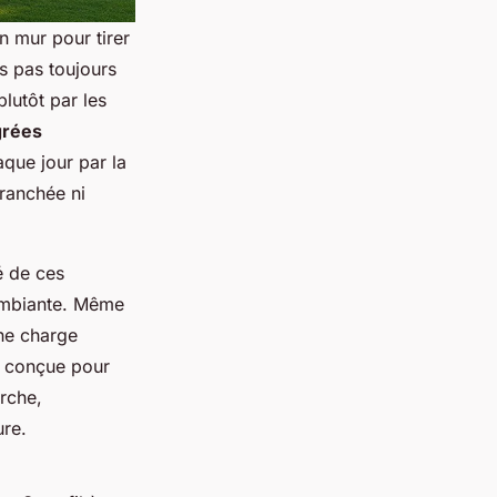
n mur pour tirer
s pas toujours
plutôt par les
grées
que jour par la
tranchée ni
é de ces
 ambiante. Même
une charge
t conçue pour
rche,
ure.