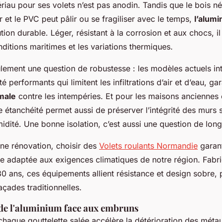
riau pour ses volets n’est pas anodin. Tandis que le bois né
er et le PVC peut pâlir ou se fragiliser avec le temps,
l’alum
on durable. Léger, résistant à la corrosion et aux chocs, i
ditions maritimes et les variations thermiques.
ulement une question de robustesse : les modèles actuels in
té performants qui limitent les infiltrations d’air et d’eau, ga
male
contre les intempéries. Et pour les maisons anciennes
e étanchéité permet aussi de préserver l’intégrité des murs
midité. Une bonne isolation, c’est aussi une question de long
une rénovation, choisir des
Volets roulants Normandie
garant
ale adaptée aux exigences climatiques de notre région. Fabr
0 ans, ces équipements allient résistance et design sobre, 
açades traditionnelles.
de l'aluminium face aux embruns
chaque gouttelette salée accélère la détérioration des métau