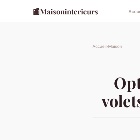
📰
Maisoninterieurs
Accue
Accueil
›
Maison
Opt
vole