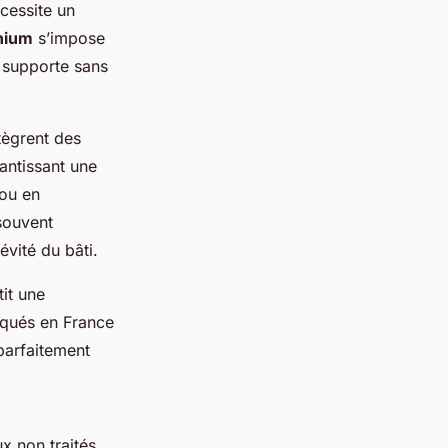
cessite un
inium
s’impose
l supporte sans
tègrent des
rantissant une
 ou en
 souvent
évité du bâti.
it une
iqués en France
parfaitement
x non traités.