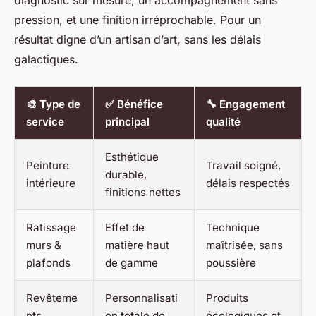
pression, et une finition irréprochable. Pour un
résultat digne d’un artisan d’art, sans les délais
galactiques.
🎨 Type de
✅ Bénéfice
🔧 Engagement
service
principal
qualité
Esthétique
Peinture
Travail soigné,
durable,
intérieure
délais respectés
finitions nettes
Ratissage
Effet de
Technique
murs &
matière haut
maîtrisée, sans
plafonds
de gamme
poussière
Revêteme
Personnalisati
Produits
nts
on totale de
écologiques et